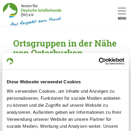
MENU
Ortsgruppen in der Nähe
von Osterburken
5 Ortsgruppen im Umkreis von 20 km gefunden
OG - Buchen-Bödigheim e.V.
Diese Webseite verwendet Cookies
Am Römer
Details
Wir verwenden Cookies, um Inhalte und Anzeigen zu
74722 Buchen-Bödigheim
personalisieren, Funktionen für soziale Medien anbieten
zu können und die Zugriffe auf unsere Website zu
OG - Robern
analysieren. Außerdem geben wir Informationen zu Ihrer
Verwendung unserer Website an unsere Partner für
Details
soziale Medien, Werbung und Analysen weiter. Unsere
74864 Fahrenbach-Robern