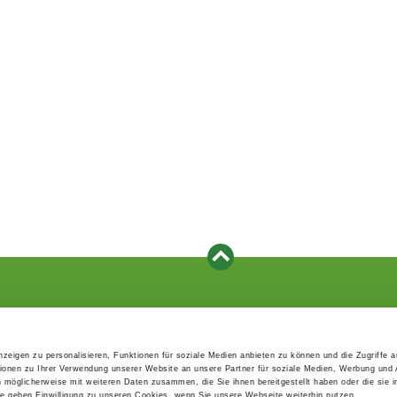
Events
Service
Association's main events
Become a member
zeigen zu personalisieren, Funktionen für soziale Medien anbieten zu können und die Zugriffe 
Supra-regional events VDH/FCI
Paymentsystem
ionen zu Ihrer Verwendung unserer Website an unsere Partner für soziale Medien, Werbung und 
Events calender
Forms, information b
n möglicherweise mit weiteren Daten zusammen, die Sie ihnen bereitgestellt haben oder die sie 
directories
 geben Einwilligung zu unseren Cookies, wenn Sie unsere Webseite weiterhin nutzen.