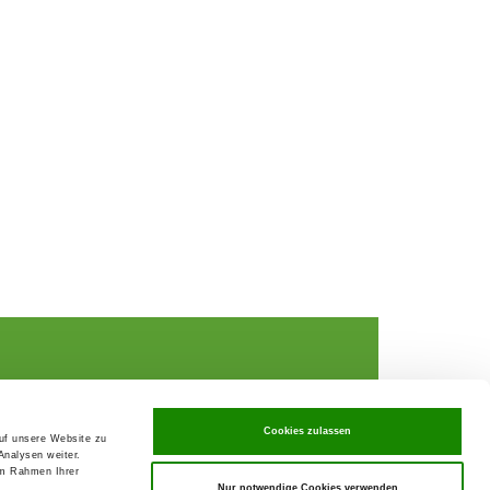
Cookies zulassen
auf unsere Website zu
Analysen weiter.
rochures,
im Rahmen Ihrer
Nur notwendige Cookies verwenden