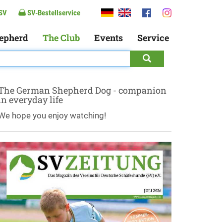
SV
SV-Bestellservice
epherd
The Club
Events
Service
The German Shepherd Dog - companion
in everyday life
We hope you enjoy watching!