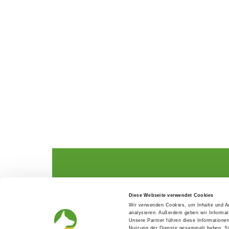
The German Shepherd
The Club
Diese Webseite verwendet Cookies
Everything about the breed
Structur
Wir verwenden Cookies, um Inhalte und An
Breeding and upbringing
SV magazine
analysieren. Außerdem geben wir Informat
Activ with dog
Local groups
Unsere Partner führen diese Informatione
Helper and saviour
Youth
Nutzung der Dienste gesammelt haben. Sie