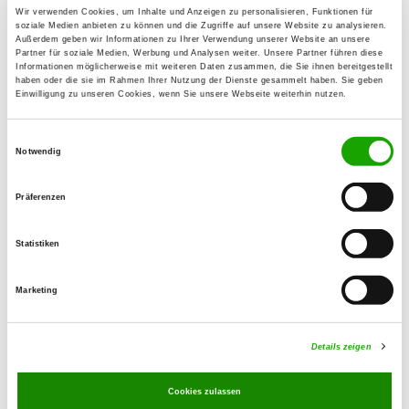
24558 Henstedt-Ulzburg
Wir verwenden Cookies, um Inhalte und Anzeigen zu personalisieren, Funktionen für
soziale Medien anbieten zu können und die Zugriffe auf unsere Website zu analysieren.
Übungsplatz:
Außerdem geben wir Informationen zu Ihrer Verwendung unserer Website an unsere
Partner für soziale Medien, Werbung und Analysen weiter. Unsere Partner führen diese
Beckersbergstr. 32
Informationen möglicherweise mit weiteren Daten zusammen, die Sie ihnen bereitgestellt
24558 Henstedt-Ulzburg
haben oder die sie im Rahmen Ihrer Nutzung der Dienste gesammelt haben. Sie geben
Einwilligung zu unseren Cookies, wenn Sie unsere Webseite weiterhin nutzen.
Handy:
0160 3249728
Einwilligungsauswahl
Notwendig
E-Mail:
marlit-schotte@web.de
Präferenzen
Angebot:
Statistiken
Schutzhund-Ausbildung
Marketing
Übungszeiten im Sommer:
Montag
15:00 h - 19:00 h
Details zeigen
Freitag
15:00 h - 19:00 h
Cookies zulassen
Übungszeiten im Winter: