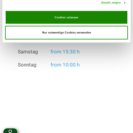
Details zeigen
Samstag
from 15:30 h
Cookies zulassen
Sonntag
from 10:00 h
Übungszeiten im Winter:
Nur notwendige Cookies verwenden
Mittwoch
from 15:30 h
Samstag
from 15:30 h
Sonntag
from 10:00 h