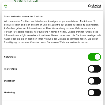
28865 Lilienthal
Übungsplatz:
Königsdamm
Diese Webseite verwendet Cookies
27412 Tarmstedt
Wir verwenden Cookies, um Inhalte und Anzeigen zu personalisieren, Funktionen für
soziale Medien anbieten zu können und die Zugriffe auf unsere Website zu analysieren.
Numero di telefono:
Außerdem geben wir Informationen zu Ihrer Verwendung unserer Website an unsere
Partner für soziale Medien, Werbung und Analysen weiter. Unsere Partner führen diese
04298 30500
Informationen möglicherweise mit weiteren Daten zusammen, die Sie ihnen bereitgestellt
haben oder die sie im Rahmen Ihrer Nutzung der Dienste gesammelt haben. Sie geben
Einwilligung zu unseren Cookies, wenn Sie unsere Webseite weiterhin nutzen.
Handy:
0170 3215479
Einwilligungsauswahl
Notwendig
E-Mail:
peboche@t-online.de
Präferenzen
Angebot:
Faehrte, Unterordnung, Schutzdienst
Statistiken
Übungszeiten im Sommer:
Marketing
Mittwoch
from 15:30 h