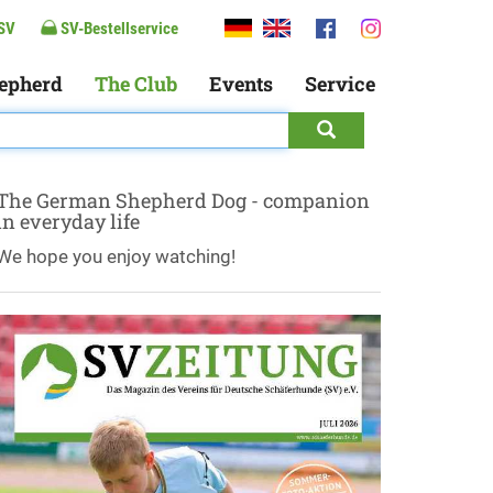
SV
SV-Bestellservice
epherd
The Club
Events
Service
The German Shepherd Dog - companion
in everyday life
We hope you enjoy watching!