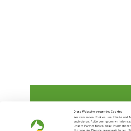
The German Shepherd
The Club
Diese Webseite verwendet Cookies
Everything about the breed
Structur
Wir verwenden Cookies, um Inhalte und An
Breeding and upbringing
SV magazine
analysieren. Außerdem geben wir Informat
Activ with dog
Local groups
Unsere Partner führen diese Informatione
Helper and saviour
Youth
Nutzung der Dienste gesammelt haben. Sie