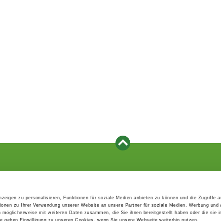
Events
Service
Association's main events
Become a member
zeigen zu personalisieren, Funktionen für soziale Medien anbieten zu können und die Zugriffe 
Supra-regional events VDH/FCI
Paymentsystem
ionen zu Ihrer Verwendung unserer Website an unsere Partner für soziale Medien, Werbung und 
Events calender
Forms, information b
n möglicherweise mit weiteren Daten zusammen, die Sie ihnen bereitgestellt haben oder die sie 
directories
 geben Einwilligung zu unseren Cookies, wenn Sie unsere Webseite weiterhin nutzen.