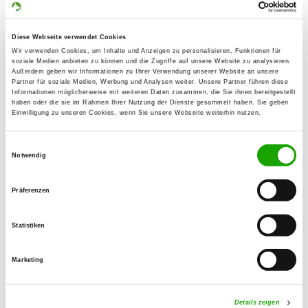
Rott 11
52152 Simmerath
Diese Webseite verwendet Cookies
Übungsplatz:
Wir verwenden Cookies, um Inhalte und Anzeigen zu personalisieren, Funktionen für
soziale Medien anbieten zu können und die Zugriffe auf unsere Website zu analysieren.
Auf der Bever
Außerdem geben wir Informationen zu Ihrer Verwendung unserer Website an unsere
Partner für soziale Medien, Werbung und Analysen weiter. Unsere Partner führen diese
52152 Simmerath
Informationen möglicherweise mit weiteren Daten zusammen, die Sie ihnen bereitgestellt
haben oder die sie im Rahmen Ihrer Nutzung der Dienste gesammelt haben. Sie geben
Handy:
Einwilligung zu unseren Cookies, wenn Sie unsere Webseite weiterhin nutzen.
0170 7034860
Einwilligungsauswahl
E-Mail:
Notwendig
uliriedel@t-online.de
Präferenzen
Angebot:
Erziehungskurse, Faehrte, Agility, Hoopers
Statistiken
Übungszeiten im Sommer:
Marketing
Montag
17:30 h - 20:00 h
Mittwoch
18:00 h - 20:00 h
Details zeigen