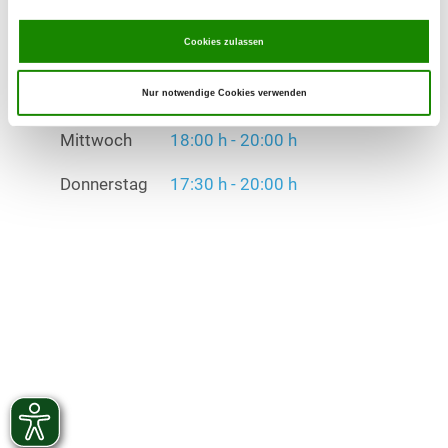
Donnerstag
17:30 h - 20:00 h
Cookies zulassen
Übungszeiten im Winter:
Montag
17:30 h - 20:00 h
Nur notwendige Cookies verwenden
Mittwoch
18:00 h - 20:00 h
Donnerstag
17:30 h - 20:00 h