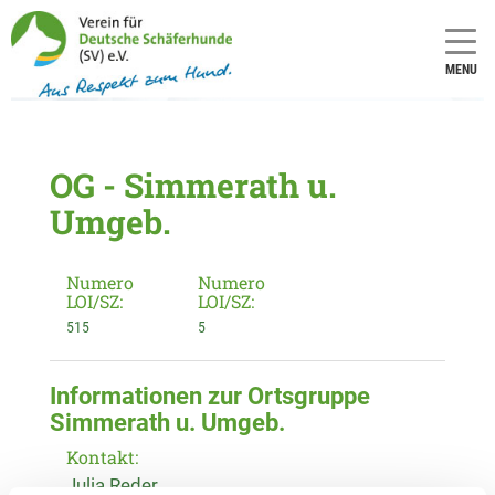
MENU
OG - Simmerath u.
Umgeb.
Numero
Numero
LOI/SZ:
LOI/SZ:
515
5
Informationen zur Ortsgruppe
Simmerath u. Umgeb.
Kontakt:
Julia Reder