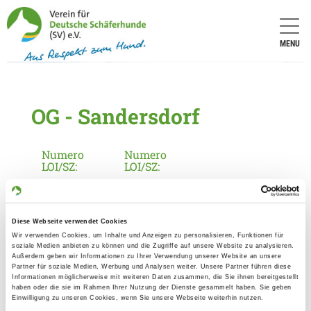
MENU
OG - Sandersdorf
Numero
Numero
LOI/SZ:
LOI/SZ:
1937
19
Informationen zur Ortsgruppe
Diese Webseite verwendet Cookies
Wir verwenden Cookies, um Inhalte und Anzeigen zu personalisieren, Funktionen für
Sandersdorf
soziale Medien anbieten zu können und die Zugriffe auf unsere Website zu analysieren.
Außerdem geben wir Informationen zu Ihrer Verwendung unserer Website an unsere
Kontakt:
Partner für soziale Medien, Werbung und Analysen weiter. Unsere Partner führen diese
Informationen möglicherweise mit weiteren Daten zusammen, die Sie ihnen bereitgestellt
Nicole Hofsäss
haben oder die sie im Rahmen Ihrer Nutzung der Dienste gesammelt haben. Sie geben
Heinrich-Heine-Str. 11
Einwilligung zu unseren Cookies, wenn Sie unsere Webseite weiterhin nutzen.