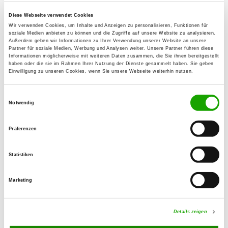
59065 Hamm
Diese Webseite verwendet Cookies
Übungsplatz:
Wir verwenden Cookies, um Inhalte und Anzeigen zu personalisieren, Funktionen für
Weetfelder Str. 70
soziale Medien anbieten zu können und die Zugriffe auf unsere Website zu analysieren.
Außerdem geben wir Informationen zu Ihrer Verwendung unserer Website an unsere
59077 Hamm-Pelkum
Partner für soziale Medien, Werbung und Analysen weiter. Unsere Partner führen diese
Informationen möglicherweise mit weiteren Daten zusammen, die Sie ihnen bereitgestellt
Handy:
haben oder die sie im Rahmen Ihrer Nutzung der Dienste gesammelt haben. Sie geben
Einwilligung zu unseren Cookies, wenn Sie unsere Webseite weiterhin nutzen.
0171 3424678
E-Mail:
Einwilligungsauswahl
Notwendig
claudiakoch-gandalf@web.de
Homepage:
Präferenzen
www.sv-pelkum.de
Statistiken
Angebot:
Welpenspielstunde, Junghundgruppe,
Marketing
Erziehungskurse, Faehrte, Unterordnung,
Schutzdienst, Rettungshunde, Spürhunde
Ausbildung
Details zeigen