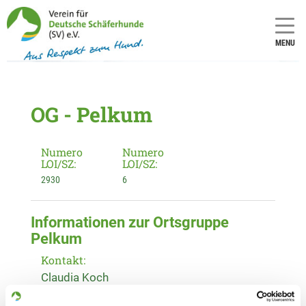
MENU
OG - Pelkum
Numero
Numero
LOI/SZ:
LOI/SZ:
2930
6
Informationen zur Ortsgruppe
Pelkum
Kontakt:
Claudia Koch
Münster Str. 111b