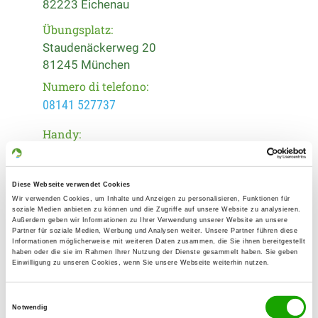
82223 Eichenau
Übungsplatz:
Staudenäckerweg 20
81245 München
Numero di telefono:
08141 527737
Handy:
0176 80760663
E-Mail:
Diese Webseite verwendet Cookies
reich.eichenau@gmx.de
Wir verwenden Cookies, um Inhalte und Anzeigen zu personalisieren, Funktionen für
soziale Medien anbieten zu können und die Zugriffe auf unsere Website zu analysieren.
Außerdem geben wir Informationen zu Ihrer Verwendung unserer Website an unsere
Homepage:
Partner für soziale Medien, Werbung und Analysen weiter. Unsere Partner führen diese
Informationen möglicherweise mit weiteren Daten zusammen, die Sie ihnen bereitgestellt
www.schaeferhundeverein-muenchen.de
haben oder die sie im Rahmen Ihrer Nutzung der Dienste gesammelt haben. Sie geben
Einwilligung zu unseren Cookies, wenn Sie unsere Webseite weiterhin nutzen.
Angebot:
Welpenspielstunde, Junghundgruppe,
Einwilligungsauswahl
Notwendig
Erziehungskurse, Schutzdienst, Agility,