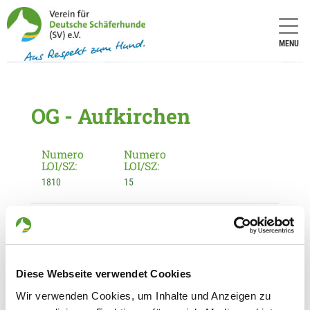
MENU
OG - Aufkirchen
Numero
Numero
LOI/SZ:
LOI/SZ:
1810
15
Informationen zur Ortsgruppe
Aufkirchen
Kontakt:
Diese Webseite verwendet Cookies
Thomas Speil
Wir verwenden Cookies, um Inhalte und Anzeigen zu
Eichenstr. 8 b