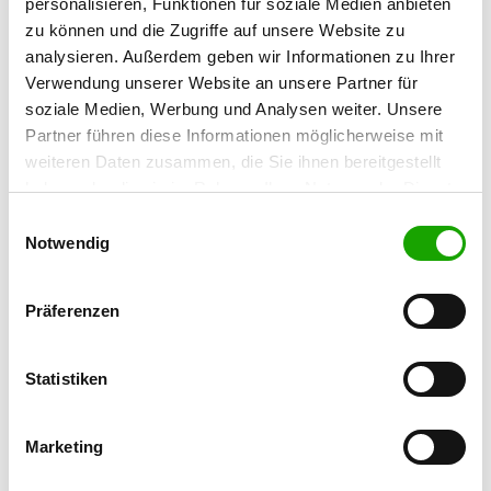
personalisieren, Funktionen für soziale Medien anbieten
86495 Eurasburg
zu können und die Zugriffe auf unsere Website zu
Übungsplatz:
analysieren. Außerdem geben wir Informationen zu Ihrer
Maisacherstr. 83
Verwendung unserer Website an unsere Partner für
82281 Aufkirchen
soziale Medien, Werbung und Analysen weiter. Unsere
Handy:
Partner führen diese Informationen möglicherweise mit
0172 6484110
weiteren Daten zusammen, die Sie ihnen bereitgestellt
haben oder die sie im Rahmen Ihrer Nutzung der Dienste
E-Mail:
gesammelt haben. Sie geben Einwilligung zu unseren
Einwilligungsauswahl
e.speil@web.de
Cookies, wenn Sie unsere Webseite weiterhin nutzen.
Notwendig
Homepage:
www.sv-og-aubing.de
Präferenzen
Angebot:
Statistiken
Faehrte, Unterordnung, Schutzdienst
Übungszeiten im Sommer:
Marketing
Donnerstag
from 16:30 h