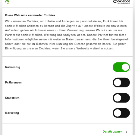
85077 Westenhausen
Übungsplatz:
Diese Webseite verwendet Cookies
Salzstraße
Wir verwenden Cookies, um Inhalte und Anzeigen zu personalisieren, Funktionen für
soziale Medien anbieten zu können und die Zugriffe auf unsere Website zu analysieren.
85077 Manching
Außerdem geben wir Informationen zu Ihrer Verwendung unserer Website an unsere
Partner für soziale Medien, Werbung und Analysen weiter. Unsere Partner führen diese
Numero di telefono:
Informationen möglicherweise mit weiteren Daten zusammen, die Sie ihnen bereitgestellt
08459 7506
haben oder die sie im Rahmen Ihrer Nutzung der Dienste gesammelt haben. Sie geben
Einwilligung zu unseren Cookies, wenn Sie unsere Webseite weiterhin nutzen.
E-Mail:
Einwilligungsauswahl
bernd.bachschneider@t-online.de
Notwendig
Homepage:
Präferenzen
www.sv-og-manching.de
Angebot:
Statistiken
Welpenspielstunde, Junghundgruppe,
Erziehungskurse, Faehrte, Unterordnung,
Marketing
Schutzdienst
Details zeigen
Übungszeiten im Sommer: