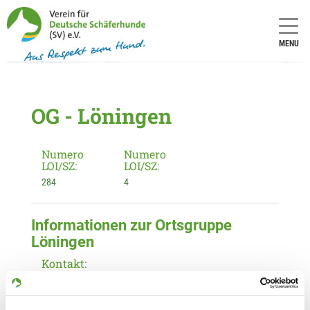
MENU
OG - Löningen
Numero
Numero
LOI/SZ:
LOI/SZ:
284
4
Informationen zur Ortsgruppe
Löningen
Kontakt:
Thomas Lohmann
Hofstr. 2