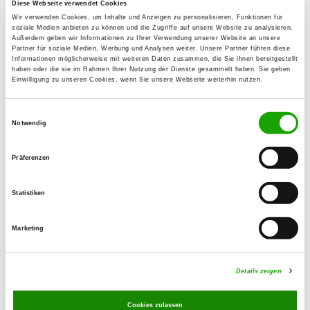
49624 Brunnen
Diese Webseite verwendet Cookies
Wir verwenden Cookies, um Inhalte und Anzeigen zu personalisieren, Funktionen für
Übungsplatz:
soziale Medien anbieten zu können und die Zugriffe auf unsere Website zu analysieren.
Außerdem geben wir Informationen zu Ihrer Verwendung unserer Website an unsere
Bunner Landstr. 23
Partner für soziale Medien, Werbung und Analysen weiter. Unsere Partner führen diese
Informationen möglicherweise mit weiteren Daten zusammen, die Sie ihnen bereitgestellt
49624 Löningen
haben oder die sie im Rahmen Ihrer Nutzung der Dienste gesammelt haben. Sie geben
Einwilligung zu unseren Cookies, wenn Sie unsere Webseite weiterhin nutzen.
Numero di telefono:
05432 1888
Einwilligungsauswahl
Notwendig
E-Mail:
thomas.lohmann@ewetel.net
Präferenzen
Angebot:
Erziehungskurse, Faehrte, Unterordnung,
Statistiken
Agility im Aufbau, Hundeführerschein
Marketing
Übungszeiten im Sommer:
Samstag
17:00 h - 19:00 h
Details zeigen
Sonntag
10:00 h - 12:00 h
Cookies zulassen