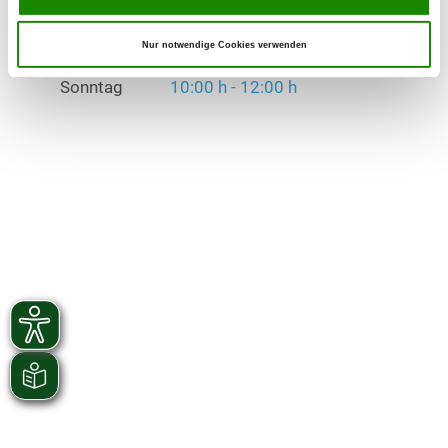
Übungszeiten im Winter:
Samstag
17:00 h - 19:00 h
Nur notwendige Cookies verwenden
Sonntag
10:00 h - 12:00 h