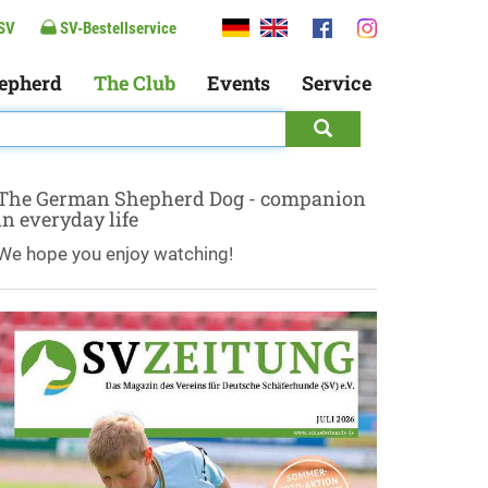
SV
SV-Bestellservice
epherd
The Club
Events
Service
The German Shepherd Dog - companion
in everyday life
We hope you enjoy watching!