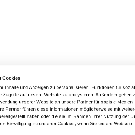
t Cookies
 Inhalte und Anzeigen zu personalisieren, Funktionen für sozia
e Zugriffe auf unsere Website zu analysieren. Außerdem geben w
rwendung unserer Website an unsere Partner für soziale Medien
Events
Service
re Partner führen diese Informationen möglicherweise mit weite
ereitgestellt haben oder die sie im Rahmen Ihrer Nutzung der D
Association's main events
Become a member
Supra-regional events VDH/FCI
Paymentsystem
n Einwilligung zu unseren Cookies, wenn Sie unsere Webseite 
Events calender
Forms, information b
directories