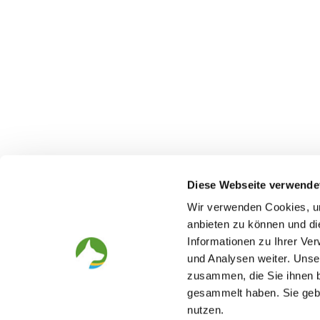
Diese Webseite verwende
Wir verwenden Cookies, um
anbieten zu können und di
Informationen zu Ihrer Ve
The German Shepherd
The Club
und Analysen weiter. Unse
zusammen, die Sie ihnen b
Everything about the breed
Structur
Breeding and upbringing
SV magazine
gesammelt haben. Sie gebe
Activ with dog
Local groups
nutzen.
Helper and saviour
Youth