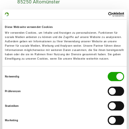
85250 Altomünster
Übungsplatz:
Römerstr.
85253 Langengern
Diese Webseite verwendet Cookies
Wir verwenden Cookies, um Inhalte und Anzeigen zu personalisieren, Funktionen für
Numero di telefono:
soziale Medien anbieten zu können und die Zugriffe auf unsere Website zu analysieren.
08254 8560
Außerdem geben wir Informationen zu Ihrer Verwendung unserer Website an unsere
Partner für soziale Medien, Werbung und Analysen weiter. Unsere Partner führen diese
Informationen möglicherweise mit weiteren Daten zusammen, die Sie ihnen bereitgestellt
Fax:
haben oder die sie im Rahmen Ihrer Nutzung der Dienste gesammelt haben. Sie geben
Einwilligung zu unseren Cookies, wenn Sie unsere Webseite weiterhin nutzen.
08254 45329390
Handy:
Einwilligungsauswahl
Notwendig
0171 2189524
E-Mail:
Präferenzen
r.oberacher@gmx.de
Statistiken
Homepage:
www.hundefreundeuzb.npage.de
Marketing