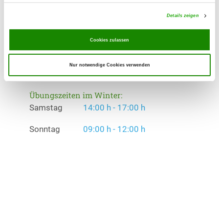
Angebot:
Faehrte, Unterordnung, Schutzdienst
Details zeigen
Übungszeiten im Sommer:
Cookies zulassen
Samstag
14:00 h - 20:00 h
Nur notwendige Cookies verwenden
Sonntag
09:00 h - 12:00 h
Übungszeiten im Winter:
Samstag
14:00 h - 17:00 h
Sonntag
09:00 h - 12:00 h