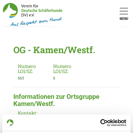
MENU
OG - Kamen/Westf.
Numero
Numero
LOI/SZ:
LOI/SZ:
663
6
Informationen zur Ortsgruppe
Kamen/Westf.
Kontakt:
Harry Runge
Ulmenweg 4