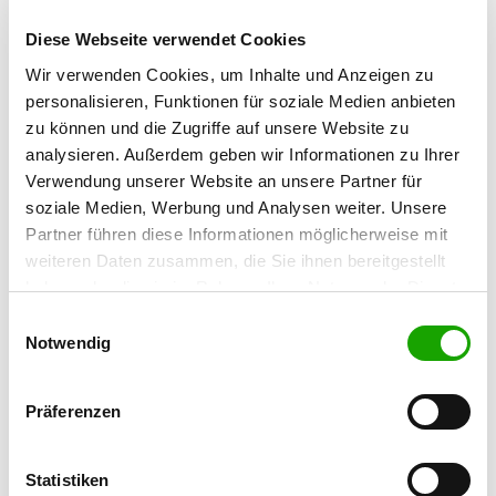
59192 Bergkamen
Diese Webseite verwendet Cookies
Übungsplatz:
Legienstr. 28
Wir verwenden Cookies, um Inhalte und Anzeigen zu
59174 Kamen
personalisieren, Funktionen für soziale Medien anbieten
zu können und die Zugriffe auf unsere Website zu
Handy:
analysieren. Außerdem geben wir Informationen zu Ihrer
017660191693
Verwendung unserer Website an unsere Partner für
E-Mail:
soziale Medien, Werbung und Analysen weiter. Unsere
Partner führen diese Informationen möglicherweise mit
harryrunge28@gmail.com
weiteren Daten zusammen, die Sie ihnen bereitgestellt
Homepage:
haben oder die sie im Rahmen Ihrer Nutzung der Dienste
www.sv-og-kamen.com
gesammelt haben. Sie geben Einwilligung zu unseren
Einwilligungsauswahl
Cookies, wenn Sie unsere Webseite weiterhin nutzen.
Notwendig
Angebot:
Schutzdienst, Ringtraining
Präferenzen
Übungszeiten im Sommer:
Montag
16:00 h - 21:00 h
Statistiken