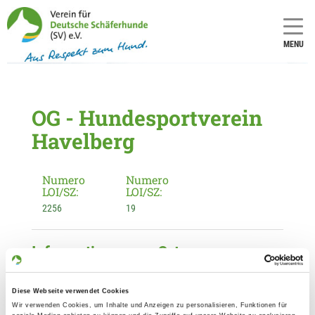
MENU
OG - Hundesportverein
Havelberg
Numero
Numero
LOI/SZ:
LOI/SZ:
2256
19
Informationen zur Ortsgruppe
Hundesportverein Havelberg
Kontakt:
Diese Webseite verwendet Cookies
Wir verwenden Cookies, um Inhalte und Anzeigen zu personalisieren, Funktionen für
Heike Vollmert