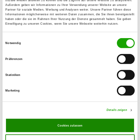
soziale Medien anbieten zu können und die Zugriffe auf unsere Website zu analysieren.
Hauptstr. 111
Außerdem geben wir Informationen zu Ihrer Verwendung unserer Website an unsere
Partner für soziale Medien, Werbung und Analysen weiter. Unsere Partner führen diese
39317 Derben
Informationen möglicherweise mit weiteren Daten zusammen, die Sie ihnen bereitgestellt
haben oder die sie im Rahmen Ihrer Nutzung der Dienste gesammelt haben. Sie geben
Übungsplatz:
Einwilligung zu unseren Cookies, wenn Sie unsere Webseite weiterhin nutzen.
Elbstraße 5
39539 Havelberg
Einwilligungsauswahl
Notwendig
Handy:
0152 08525963
Präferenzen
E-Mail:
Statistiken
jobstore-stendal@web.de
Angebot:
Marketing
Unterordnung, Schutzdienst
Details zeigen
Übungszeiten im Sommer:
Samstag
13:30 h - 20:00 h
Cookies zulassen
Übungszeiten im Winter: