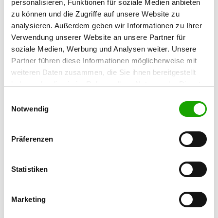
personalisieren, Funktionen für soziale Medien anbieten
Handy:
zu können und die Zugriffe auf unsere Website zu
015152509851
analysieren. Außerdem geben wir Informationen zu Ihrer
Verwendung unserer Website an unsere Partner für
E-Mail:
soziale Medien, Werbung und Analysen weiter. Unsere
rosi.mertens@t-online.de
Partner führen diese Informationen möglicherweise mit
Homepage:
weiteren Daten zusammen, die Sie ihnen bereitgestellt
www.sv-og-hoefen.de
haben oder die sie im Rahmen Ihrer Nutzung der Dienste
gesammelt haben. Sie geben Einwilligung zu unseren
Einwilligungsauswahl
Angebot:
Cookies, wenn Sie unsere Webseite weiterhin nutzen.
Notwendig
Junghundgruppe, Faehrte, Unterordnung,
Schutzdienst, Agility
Präferenzen
Übungszeiten im Sommer:
Mittwoch
15:30 h - 22:00 h
Statistiken
Samstag
15:00 h - 21:00 h
Marketing
Sonntag
10:00 h - 13:00 h