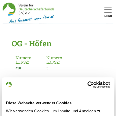
MENU
OG - Höfen
Numero
Numero
LOI/SZ:
LOI/SZ:
428
5
Informationen zur Ortsgruppe Höfen
Kontakt:
Roswitha Mertens
Diese Webseite verwendet Cookies
Schmiedegasse 7
52156 Monschau
Wir verwenden Cookies, um Inhalte und Anzeigen zu