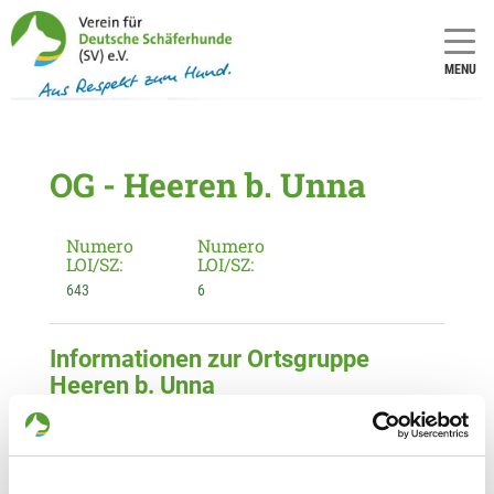
MENU
OG - Heeren b. Unna
Numero
Numero
LOI/SZ:
LOI/SZ:
643
6
Informationen zur Ortsgruppe
Heeren b. Unna
Kontakt:
Markus Brinkrolf
Bogenstr. 29