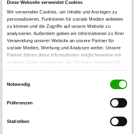
59199 Bönen
Diese Webseite verwendet Cookies
Wir verwenden Cookies, um Inhalte und Anzeigen zu
Übungsplatz:
personalisieren, Funktionen für soziale Medien anbieten
Schillerstr.
zu können und die Zugriffe auf unsere Website zu
59174 Kamen
analysieren. Außerdem geben wir Informationen zu Ihrer
Handy:
Verwendung unserer Website an unsere Partner für
0151 40103991
soziale Medien, Werbung und Analysen weiter. Unsere
Partner führen diese Informationen möglicherweise mit
E-Mail:
weiteren Daten zusammen, die Sie ihnen bereitgestellt
SV-OG-Heeren-bei-Unna@web.de
haben oder die sie im Rahmen Ihrer Nutzung der Dienste
Homepage:
gesammelt haben. Sie geben Einwilligung zu unseren
Einwilligungsauswahl
Cookies, wenn Sie unsere Webseite weiterhin nutzen.
www.sv-heeren.de
Notwendig
Übungszeiten im Sommer:
Präferenzen
Dienstag
from 16:30 h
Statistiken
Donnerstag
from 16:30 h