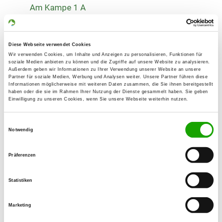
Am Kampe 1 A
31789 Hameln
Übungsplatz:
Diese Webseite verwendet Cookies
Ahornweg 75
Wir verwenden Cookies, um Inhalte und Anzeigen zu personalisieren, Funktionen für
31787 Hameln
soziale Medien anbieten zu können und die Zugriffe auf unsere Website zu analysieren.
Außerdem geben wir Informationen zu Ihrer Verwendung unserer Website an unsere
Numero di telefono:
Partner für soziale Medien, Werbung und Analysen weiter. Unsere Partner führen diese
Informationen möglicherweise mit weiteren Daten zusammen, die Sie ihnen bereitgestellt
05151 62893
haben oder die sie im Rahmen Ihrer Nutzung der Dienste gesammelt haben. Sie geben
Einwilligung zu unseren Cookies, wenn Sie unsere Webseite weiterhin nutzen.
E-Mail:
brockmann.ingrid@t-online.de
Einwilligungsauswahl
Notwendig
Angebot:
Welpenspielstunde, Junghundgruppe,
Präferenzen
Erziehungskurse, Faehrte, Schutzdienst,
Obedience, Spiel und Spaß mit dem Hund
Statistiken
(nur samstags)
Marketing
Übungszeiten im Sommer: