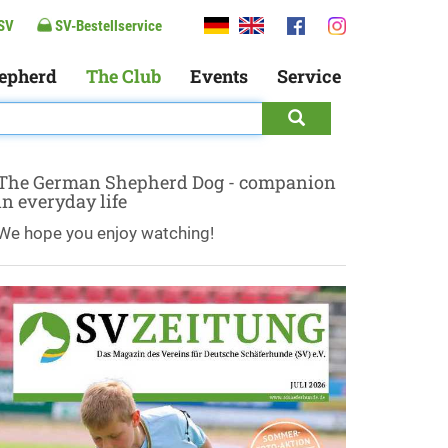
SV
SV-Bestellservice
epherd
The Club
Events
Service
The German Shepherd Dog - companion
in everyday life
We hope you enjoy watching!