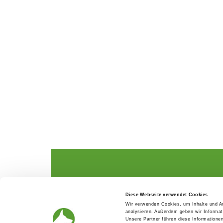
The German Shepherd
The Club
Diese Webseite verwendet Cookies
Everything about the breed
Structur
Wir verwenden Cookies, um Inhalte und An
Breeding and upbringing
SV magazine
analysieren. Außerdem geben wir Informat
Activ with dog
Local groups
Unsere Partner führen diese Informatione