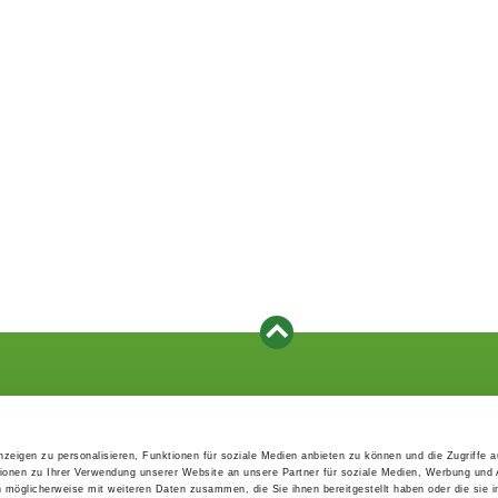
Events
Service
Association's main events
Become a member
zeigen zu personalisieren, Funktionen für soziale Medien anbieten zu können und die Zugriffe 
Supra-regional events VDH/FCI
Paymentsystem
ionen zu Ihrer Verwendung unserer Website an unsere Partner für soziale Medien, Werbung und 
Events calender
Forms, information b
n möglicherweise mit weiteren Daten zusammen, die Sie ihnen bereitgestellt haben oder die sie 