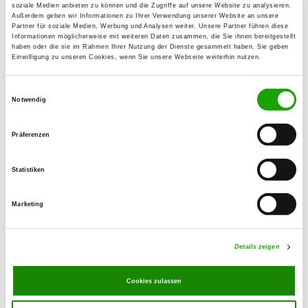
soziale Medien anbieten zu können und die Zugriffe auf unsere Website zu analysieren.
Sindorfer Str. 29
Außerdem geben wir Informationen zu Ihrer Verwendung unserer Website an unsere
50189 Elsdorf
Partner für soziale Medien, Werbung und Analysen weiter. Unsere Partner führen diese
Informationen möglicherweise mit weiteren Daten zusammen, die Sie ihnen bereitgestellt
Numero di telefono:
haben oder die sie im Rahmen Ihrer Nutzung der Dienste gesammelt haben. Sie geben
Einwilligung zu unseren Cookies, wenn Sie unsere Webseite weiterhin nutzen.
02271 62708
Einwilligungsauswahl
Fax:
Notwendig
02271 754632
Präferenzen
E-Mail:
mac.merzenich@gmail.com
Statistiken
Übungszeiten im Sommer:
Marketing
Freitag
17:00 h - 21:00 h
Sonntag
10:00 h - 13:00 h
Details zeigen
Übungszeiten im Winter:
Cookies zulassen
Freitag
17:00 h - 21:00 h