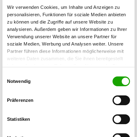
52382 Niederzier
Wir verwenden Cookies, um Inhalte und Anzeigen zu
Übungsplatz:
personalisieren, Funktionen für soziale Medien anbieten
An der Kuhbrücke 22
zu können und die Zugriffe auf unsere Website zu
52355 Düren
analysieren. Außerdem geben wir Informationen zu Ihrer
Verwendung unserer Website an unsere Partner für
Handy:
soziale Medien, Werbung und Analysen weiter. Unsere
0157 38270195
Partner führen diese Informationen möglicherweise mit
E-Mail:
weiteren Daten zusammen, die Sie ihnen bereitgestellt
info@sv-og-dueren.de
haben oder die sie im Rahmen Ihrer Nutzung der Dienste
gesammelt haben. Sie geben Einwilligung zu unseren
Einwilligungsauswahl
Homepage:
Cookies, wenn Sie unsere Webseite weiterhin nutzen.
Notwendig
www.sv-og-dueren.de
Angebot:
Präferenzen
Faehrte, Unterordnung, Schutzdienst
Statistiken
Übungszeiten im Sommer:
Dienstag
from 16:00 h