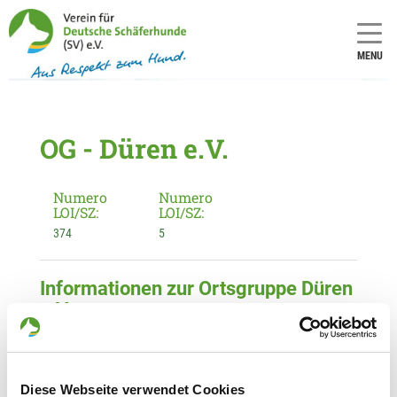
MENU
OG - Düren e.V.
Numero
Numero
LOI/SZ:
LOI/SZ:
374
5
Informationen zur Ortsgruppe Düren
e.V.
Kontakt:
Antje Dürre
Schulstr. 19
Diese Webseite verwendet Cookies