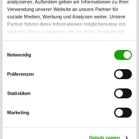
analysieren. Außerdem geben wir Informationen zu Ihrer
Zum Wasserwäldchen 25
Verwendung unserer Website an unsere Partner für
65582 Diez
soziale Medien, Werbung und Analysen weiter. Unsere
Übungsplatz:
Partner führen diese Informationen möglicherweise mit
In der Au
weiteren Daten zusammen, die Sie ihnen bereitgestellt
65582 Diez
haben oder die sie im Rahmen Ihrer Nutzung der Dienste
gesammelt haben. Sie geben Einwilligung zu unseren
Numero di telefono:
Einwilligungsauswahl
Cookies, wenn Sie unsere Webseite weiterhin nutzen.
Notwendig
06432 952666
E-Mail:
Präferenzen
michael.kramer01@t-online.de
Homepage:
Statistiken
www.schaeferhundeverein-diez.de
Angebot:
Marketing
Welpenspielstunde, Junghundgruppe,
Erziehungskurse, Faehrte, Unterordnung,
Schutzdienst, Agility, RallyObedience,
Details zeigen