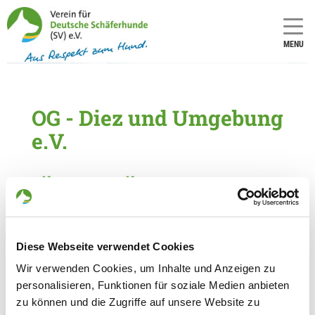
MENU
OG - Diez und Umgebung
e.V.
Numero
Numero
LOI/SZ:
LOI/SZ:
1081
10
Diese Webseite verwendet Cookies
Informationen zur Ortsgruppe Diez
und Umgebung e.V.
Wir verwenden Cookies, um Inhalte und Anzeigen zu
personalisieren, Funktionen für soziale Medien anbieten
Kontakt:
zu können und die Zugriffe auf unsere Website zu
Michael Kramer