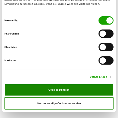
Nielsenstr. 22
Einwilligung zu unseren Cookies, wenn Sie unsere Webseite weiterhin nutzen.
28355 Bremen
Einwilligungsauswahl
Übungsplatz:
Notwendig
Am Osterholzer Deich
28325 Bremen-Oberneuland
Präferenzen
Handy:
0172 3971279
Statistiken
E-Mail:
Marketing
sv.og.bremen-oberneuland@web.de
Homepage:
Details zeigen
www.og-bremen-oberneuland.de/
Cookies zulassen
Nur notwendige Cookies verwenden