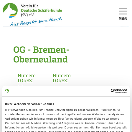
MENU
OG - Bremen-
Oberneuland
Numero
Numero
LOI/SZ:
LOI/SZ:
243
4
Informationen zur Ortsgruppe
Diese Webseite verwendet Cookies
Wir verwenden Cookies, um Inhalte und Anzeigen zu personalisieren, Funktionen für
Bremen-Oberneuland
soziale Medien anbieten zu können und die Zugriffe auf unsere Website zu analysieren.
Außerdem geben wir Informationen zu Ihrer Verwendung unserer Website an unsere
Kontakt:
Partner für soziale Medien, Werbung und Analysen weiter. Unsere Partner führen diese
Informationen möglicherweise mit weiteren Daten zusammen, die Sie ihnen bereitgestellt
Michael Tietz
haben oder die sie im Rahmen Ihrer Nutzung der Dienste gesammelt haben. Sie geben