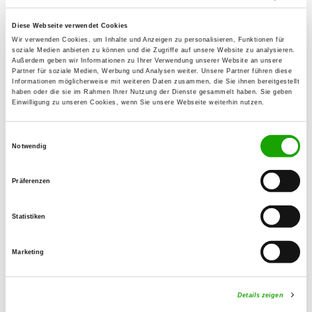
14789 Neubensdorf
Übungsplatz:
Diese Webseite verwendet Cookies
Wir verwenden Cookies, um Inhalte und Anzeigen zu personalisieren, Funktionen für
Magdeburger Heerstraße 21
soziale Medien anbieten zu können und die Zugriffe auf unsere Website zu analysieren.
14776 Brandenburg-Wilhelmsdorf
Außerdem geben wir Informationen zu Ihrer Verwendung unserer Website an unsere
Partner für soziale Medien, Werbung und Analysen weiter. Unsere Partner führen diese
Handy:
Informationen möglicherweise mit weiteren Daten zusammen, die Sie ihnen bereitgestellt
haben oder die sie im Rahmen Ihrer Nutzung der Dienste gesammelt haben. Sie geben
0173 7098219
Einwilligung zu unseren Cookies, wenn Sie unsere Webseite weiterhin nutzen.
E-Mail:
Einwilligungsauswahl
og-stadt-brandenburg@web.de
Notwendig
Angebot:
Präferenzen
Faehrte, Unterordnung, Schutzdienst
Statistiken
Übungszeiten im Sommer:
Mittwoch
16:00 h - 19:00 h
Marketing
Samstag
16:00 h - 19:00 h
Details zeigen
Sonntag
10:00 h - 14:00 h