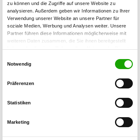
zu können und die Zugriffe auf unsere Website zu
Weißkreuzstrasse 31
analysieren. Außerdem geben wir Informationen zu Ihrer
72379 Hechingen
Verwendung unserer Website an unsere Partner für
Übungsplatz:
soziale Medien, Werbung und Analysen weiter. Unsere
Im Schelmenwasen
Partner führen diese Informationen möglicherweise mit
72411 Bodelshausen
weiteren Daten zusammen, die Sie ihnen bereitgestellt
Numero di telefono:
haben oder die sie im Rahmen Ihrer Nutzung der Dienste
gesammelt haben. Sie geben Einwilligung zu unseren
07471 72174
Einwilligungsauswahl
Cookies, wenn Sie unsere Webseite weiterhin nutzen.
Notwendig
E-Mail:
kuhn.georg@t-online.de
Präferenzen
Angebot:
Faehrte, Unterordnung, Schutzdienst
Statistiken
Übungszeiten im Sommer:
Donnerstag
19:00 h
Marketing
Sonntag
from 10:30 h