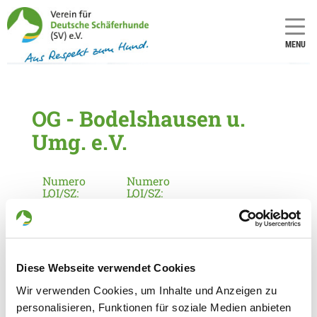
MENU
OG - Bodelshausen u.
Umg. e.V.
Numero
Numero
LOI/SZ:
LOI/SZ:
1459
13
Informationen zur Ortsgruppe
Bodelshausen u. Umg. e.V.
Diese Webseite verwendet Cookies
Wir verwenden Cookies, um Inhalte und Anzeigen zu
Kontakt:
personalisieren, Funktionen für soziale Medien anbieten
Georg Kuhn