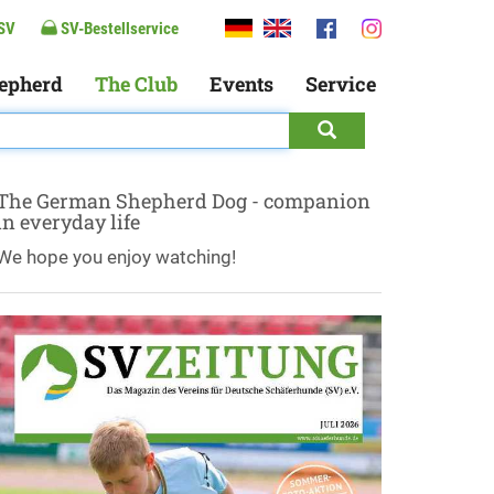
SV
SV-Bestellservice
epherd
The Club
Events
Service
The German Shepherd Dog - companion
in everyday life
We hope you enjoy watching!