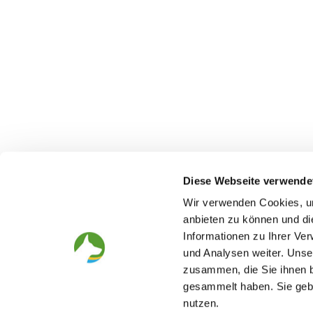
Diese Webseite verwende
Wir verwenden Cookies, um
anbieten zu können und di
Informationen zu Ihrer Ve
The German Shepherd
The Club
und Analysen weiter. Unse
zusammen, die Sie ihnen b
Everything about the breed
Structur
Breeding and upbringing
SV magazine
gesammelt haben. Sie gebe
Activ with dog
Local groups
nutzen.
Helper and saviour
Youth