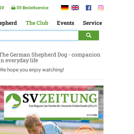
SV
SV-Bestellservice
epherd
The Club
Events
Service
The German Shepherd Dog - companion
in everyday life
We hope you enjoy watching!