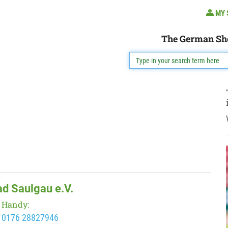
MY 
The German Sh
ad Saulgau e.V.
Handy:
0176 28827946