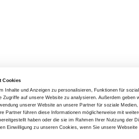
t Cookies
 Inhalte und Anzeigen zu personalisieren, Funktionen für sozia
e Zugriffe auf unsere Website zu analysieren. Außerdem geben w
rwendung unserer Website an unsere Partner für soziale Medien
Events
Service
re Partner führen diese Informationen möglicherweise mit weite
ereitgestellt haben oder die sie im Rahmen Ihrer Nutzung der D
Association's main events
Become a member
Supra-regional events VDH/FCI
Paymentsystem
n Einwilligung zu unseren Cookies, wenn Sie unsere Webseite 
Events calender
Forms, information b
directories