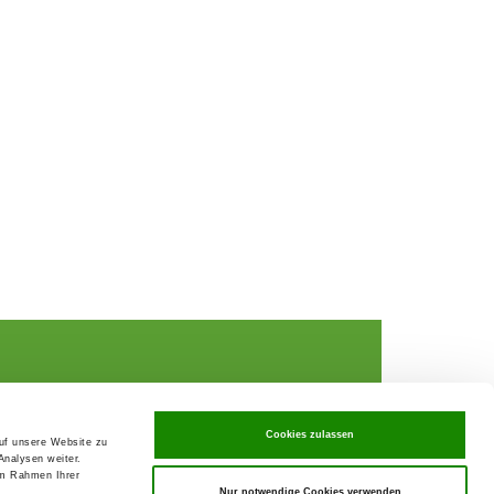
Cookies zulassen
auf unsere Website zu
Analysen weiter.
rochures,
im Rahmen Ihrer
Nur notwendige Cookies verwenden