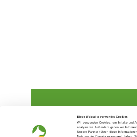
The German Shepherd
The Club
Diese Webseite verwendet Cookies
Everything about the breed
Structur
Wir verwenden Cookies, um Inhalte und An
Breeding and upbringing
SV magazine
analysieren. Außerdem geben wir Informat
Activ with dog
Local groups
Unsere Partner führen diese Informatione
Helper and saviour
Youth
Nutzung der Dienste gesammelt haben. Sie