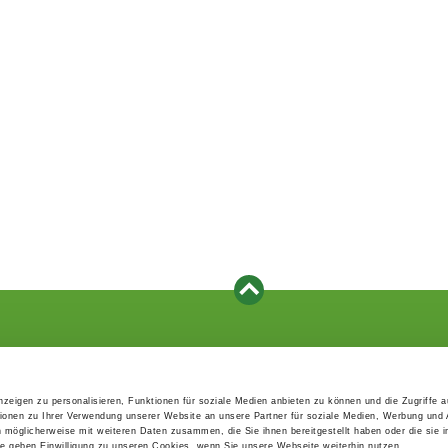
Events
Service
Association's main events
Become a member
zeigen zu personalisieren, Funktionen für soziale Medien anbieten zu können und die Zugriffe 
Supra-regional events VDH/FCI
Paymentsystem
ionen zu Ihrer Verwendung unserer Website an unsere Partner für soziale Medien, Werbung und 
Events calender
Forms, information b
n möglicherweise mit weiteren Daten zusammen, die Sie ihnen bereitgestellt haben oder die sie 
directories
 geben Einwilligung zu unseren Cookies, wenn Sie unsere Webseite weiterhin nutzen.