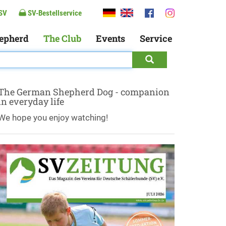
SV
SV-Bestellservice
epherd
The Club
Events
Service
The German Shepherd Dog - companion
in everyday life
We hope you enjoy watching!