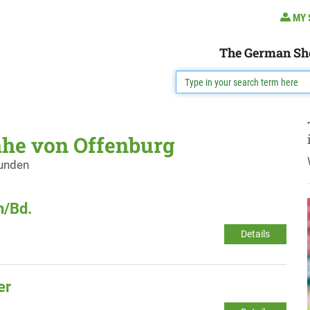
MY 
The German Sh
ähe von Offenburg
funden
n/Bd.
Details
er