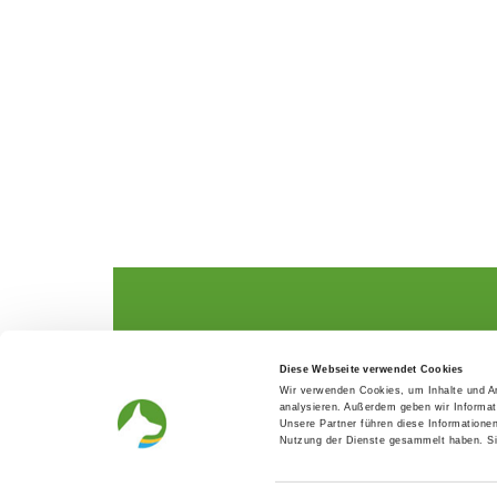
The German Shepherd
The Club
Diese Webseite verwendet Cookies
Everything about the breed
Structur
Wir verwenden Cookies, um Inhalte und An
Breeding and upbringing
SV magazine
analysieren. Außerdem geben wir Informat
Activ with dog
Local groups
Unsere Partner führen diese Informatione
Helper and saviour
Youth
Nutzung der Dienste gesammelt haben. Sie
Breeding predisposition test
Press
FAQ Gesundheit
Head office
Academy