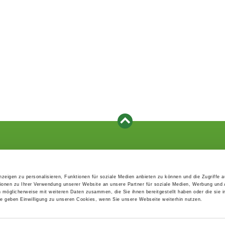
Events
Service
Association's main events
Become a member
zeigen zu personalisieren, Funktionen für soziale Medien anbieten zu können und die Zugriffe 
Supra-regional events VDH/FCI
Paymentsystem
ionen zu Ihrer Verwendung unserer Website an unsere Partner für soziale Medien, Werbung und 
Events calender
Forms, information b
n möglicherweise mit weiteren Daten zusammen, die Sie ihnen bereitgestellt haben oder die sie 
directories
 geben Einwilligung zu unseren Cookies, wenn Sie unsere Webseite weiterhin nutzen.
Statutes and rule boo
HDI - The sports insu
EDP Products / EDP-S