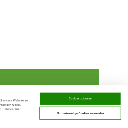
Cookies zulassen
auf unsere Website zu
Analysen weiter.
rochures,
im Rahmen Ihrer
Nur notwendige Cookies verwenden
ks
rance
ervices