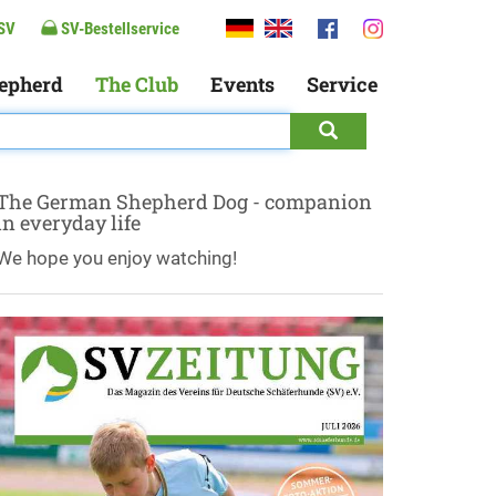
SV
SV-Bestellservice
epherd
The Club
Events
Service
The German Shepherd Dog - companion
in everyday life
We hope you enjoy watching!