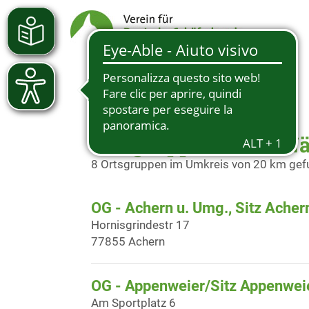
Ortsgruppen in der N
8 Ortsgruppen im Umkreis von 20 km ge
OG - Achern u. Umg., Sitz Acher
Hornisgrindestr 17
77855 Achern
OG - Appenweier/Sitz Appenwei
Am Sportplatz 6