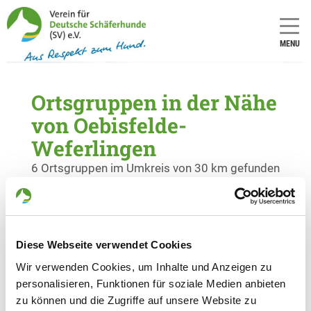
MENU
Ortsgruppen in der Nähe
von Oebisfelde-
Weferlingen
6 Ortsgruppen im Umkreis von 30 km gefunden
OG - Boldecker Land e.V.
Soolschen Weg (Hinter dem Berge)
Details
38557 Osloß
Diese Webseite verwendet Cookies
Wir verwenden Cookies, um Inhalte und Anzeigen zu
personalisieren, Funktionen für soziale Medien anbieten
OG - Gifhorn
zu können und die Zugriffe auf unsere Website zu
III Koppelweg 2