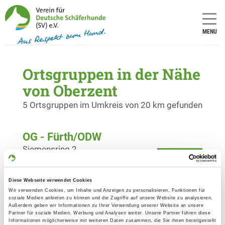
MENU
Ortsgruppen in der Nähe
von Oberzent
5 Ortsgruppen im Umkreis von 20 km gefunden
OG - Fürth/ODW
Siemensring 2
Details
64658 Fürth
Diese Webseite verwendet Cookies
OG - Lützelbach e.V.
Wir verwenden Cookies, um Inhalte und Anzeigen zu personalisieren, Funktionen für
soziale Medien anbieten zu können und die Zugriffe auf unsere Website zu analysieren.
Seckmeuerer Straße
Außerdem geben wir Informationen zu Ihrer Verwendung unserer Website an unsere
Details
Partner für soziale Medien, Werbung und Analysen weiter. Unsere Partner führen diese
64750 Lützelbach
Informationen möglicherweise mit weiteren Daten zusammen, die Sie ihnen bereitgestellt