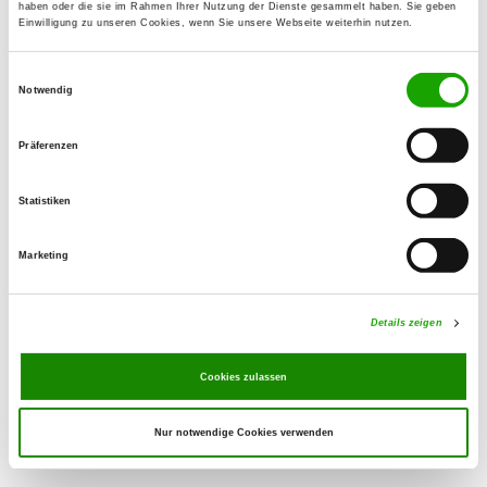
haben oder die sie im Rahmen Ihrer Nutzung der Dienste gesammelt haben. Sie geben
Einwilligung zu unseren Cookies, wenn Sie unsere Webseite weiterhin nutzen.
OG - Oberzent, Sitz Beerfelden
Einwilligungsauswahl
Sensbacher Str. 150
Notwendig
Details
64760 Oberzent
Präferenzen
OG - Eberbach/Bd. e.V.
Im Ittertal 1
Statistiken
Details
69412 Eberbach
Marketing
OG - Robern
Details zeigen
Details
74864 Fahrenbach-Robern
Cookies zulassen
Nur notwendige Cookies verwenden