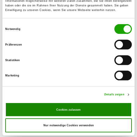
Informationen möglicherweise mit weiteren Daten zusammen, die Sie ihnen bereitgestellt
haben oder die sie im Rahmen Ihrer Nutzung der Dienste gesammelt haben. Sie geben
Einwilligung zu unseren Cookies, wenn Sie unsere Webseite weiterhin nutzen.
OG - Niesky/See e.V.
Petershainerstr
Einwilligungsauswahl
Details
02906 Niesky-See
Notwendig
Präferenzen
OG - Hohwald-Berthelsdorf
Am Fuchsberg
Statistiken
Details
01844 Neustadt OT Berthelsdorf
Marketing
OG - HSV Reichenbach/Oberlausitz
e.V.
Details zeigen
Nieskyer Str. 31
Details
02894 Reichenbach
Cookies zulassen
Nur notwendige Cookies verwenden