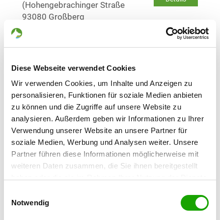
(Hohengebrachinger Straße
93080 Großberg
OG - Alteglofsheim e.V.
Sudetenstraße 18
Details
Diese Webseite verwendet Cookies
93087 Alteglofsheim
Wir verwenden Cookies, um Inhalte und Anzeigen zu
personalisieren, Funktionen für soziale Medien anbieten
OG - Regensburg 1977 e.V.
zu können und die Zugriffe auf unsere Website zu
Landshuterstr. 127
analysieren. Außerdem geben wir Informationen zu Ihrer
Details
93055 Regensburg
Verwendung unserer Website an unsere Partner für
soziale Medien, Werbung und Analysen weiter. Unsere
Partner führen diese Informationen möglicherweise mit
OG - Regenstauf e.V.
weiteren Daten zusammen, die Sie ihnen bereitgestellt
Gutenbergstr. 16
Details
haben oder die sie im Rahmen Ihrer Nutzung der Dienste
93128 Regenstauf
gesammelt haben. Sie geben Einwilligung zu unseren
Einwilligungsauswahl
Cookies, wenn Sie unsere Webseite weiterhin nutzen.
Notwendig
OG - Schierling e.V.