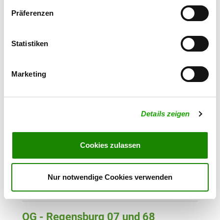
Waldstr. 69
Präferenzen
Details
84069 Schierling
Statistiken
OG - Tegernheim
An der Staatsstr. 2125
Details
93105 Tegernheim
Marketing
OG - Wörth/Donau
Details zeigen
Bayerwaldstraße
Details
93086 Wörth/Donau
Cookies zulassen
OG - Bad Abbach
Stinkelbrunn-Str. 31
Nur notwendige Cookies verwenden
Details
93077 Bad Abbach
OG - Regensburg 07 und 68