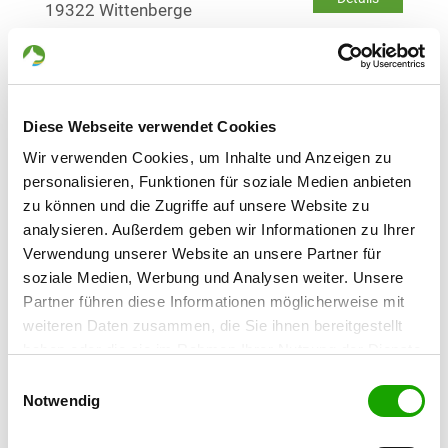
19322 Wittenberge
OG - Karstädt
Dargardter Weg 12 C
Details
19357 Karstädt
Diese Webseite verwendet Cookies
Wir verwenden Cookies, um Inhalte und Anzeigen zu
personalisieren, Funktionen für soziale Medien anbieten
OG - Perleberg e.V.
zu können und die Zugriffe auf unsere Website zu
Am Perlhof
Details
analysieren. Außerdem geben wir Informationen zu Ihrer
19348 Perleberg
Verwendung unserer Website an unsere Partner für
soziale Medien, Werbung und Analysen weiter. Unsere
OG - Vellahn
Partner führen diese Informationen möglicherweise mit
Wittenburger Str. 55
weiteren Daten zusammen, die Sie ihnen bereitgestellt
Details
19260 Vellahn
haben oder die sie im Rahmen Ihrer Nutzung der Dienste
gesammelt haben. Sie geben Einwilligung zu unseren
Einwilligungsauswahl
Cookies, wenn Sie unsere Webseite weiterhin nutzen.
Notwendig
OG - Lübz