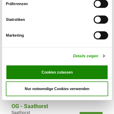
Details
19386 Lübz
Präferenzen
OG - Slate
Statistiken
Am Wasserwerk
Details
19370 Slate
Marketing
OG - Wietzetze/Elbe e.V.
Details zeigen
Details
29456 Hitzacker/Wietzetze
Cookies zulassen
OG - Wallenstein
Zum Resthof 2
Details
Nur notwendige Cookies verwenden
23996 Bobitz
OG - Saathorst
Saathorst