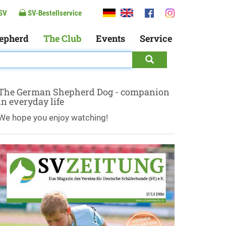
SV
SV-Bestellservice
epherd
The Club
Events
Service
The German Shepherd Dog - companion
in everyday life
We hope you enjoy watching!