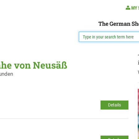
MY 
The German Sh
ähe von Neusäß
funden
Details