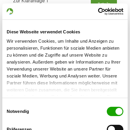
Zur Kläranlage 1
Details
66424 Homburg-Beeden
OG - Hüttigweiler e.V.
Diese Webseite verwendet Cookies
Kiefernweg 25
Details
66557 Hüttigweiler
Wir verwenden Cookies, um Inhalte und Anzeigen zu
personalisieren, Funktionen für soziale Medien anbieten
zu können und die Zugriffe auf unsere Website zu
OG - Illingen/Saar e.V.
analysieren. Außerdem geben wir Informationen zu Ihrer
Steinertshaus
Verwendung unserer Website an unsere Partner für
Details
66557 Illingen
soziale Medien, Werbung und Analysen weiter. Unsere
Partner führen diese Informationen möglicherweise mit
weiteren Daten zusammen, die Sie ihnen bereitgestellt
OG - Lautzkirchen e.V.
haben oder die sie im Rahmen Ihrer Nutzung der Dienste
Auf dem Kirchberg
Details
gesammelt haben. Sie geben Einwilligung zu unseren
66440 Blieskastel-Lautzkirchen
Einwilligungsauswahl
Cookies, wenn Sie unsere Webseite weiterhin nutzen.
Notwendig
OG - Merchweiler/Saar
Präferenzen