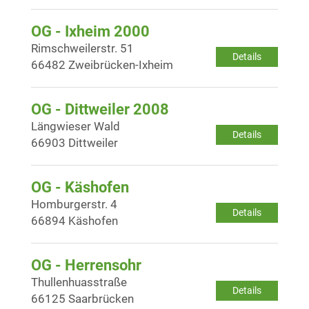
OG - Ixheim 2000
Rimschweilerstr. 51
Details
66482 Zweibrücken-Ixheim
OG - Dittweiler 2008
Längwieser Wald
Details
66903 Dittweiler
OG - Käshofen
Homburgerstr. 4
Details
66894 Käshofen
OG - Herrensohr
Thullenhuasstraße
Details
66125 Saarbrücken