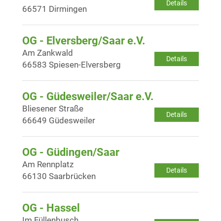
Details
66571 Dirmingen
OG - Elversberg/Saar e.V.
Am Zankwald
Details
66583 Spiesen-Elversberg
OG - Güdesweiler/Saar e.V.
Bliesener Straße
Details
66649 Güdesweiler
OG - Güdingen/Saar
Am Rennplatz
Details
66130 Saarbrücken
OG - Hassel
Im Füllenbusch