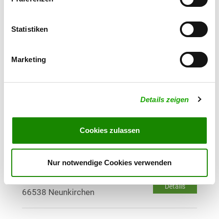
Stettingerstr.
Details
66589 Merchweiler
Statistiken
OG - Namborn e.V.
Goethestr.
Marketing
Details
66640 Namborn
Details zeigen
OG - Neunkirchen/Saar-Haus
Furpach
Zweibrückerstr.
Cookies zulassen
Details
66538 Neunkirchen
Nur notwendige Cookies verwenden
OG - Neunkirchen 1902
Zum Kissel 1
Details
66538 Neunkirchen