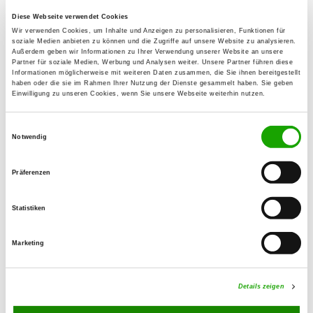
Diese Webseite verwendet Cookies
OG - Beeskow
Wir verwenden Cookies, um Inhalte und Anzeigen zu personalisieren, Funktionen für
soziale Medien anbieten zu können und die Zugriffe auf unsere Website zu analysieren.
Ögelner Bahnhof, Am Waldrand 7
Außerdem geben wir Informationen zu Ihrer Verwendung unserer Website an unsere
Details
Partner für soziale Medien, Werbung und Analysen weiter. Unsere Partner führen diese
15848 Beeskow
Informationen möglicherweise mit weiteren Daten zusammen, die Sie ihnen bereitgestellt
haben oder die sie im Rahmen Ihrer Nutzung der Dienste gesammelt haben. Sie geben
Einwilligung zu unseren Cookies, wenn Sie unsere Webseite weiterhin nutzen.
OG - Spreenhagen
Einwilligungsauswahl
Fürstenwalderstr. 6 b
Notwendig
Details
15528 Spreenhagen
Präferenzen
OG - Neuenhagen
Jahnstr.
Statistiken
Details
15366 Neuenhagen
Marketing
OG - Paulshof
Lichtenauer Weg 5
Details zeigen
Details
15345 Rehfelde