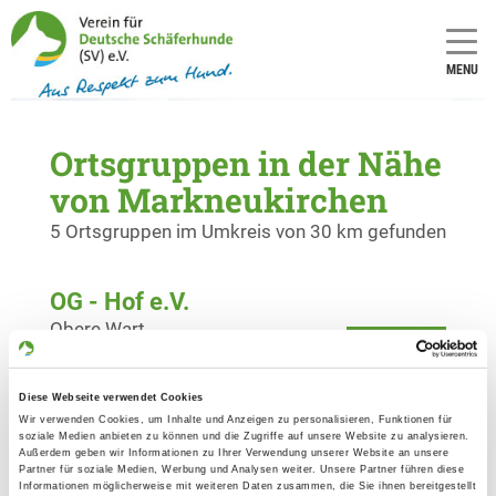
MENU
Ortsgruppen in der Nähe
von Markneukirchen
5 Ortsgruppen im Umkreis von 30 km gefunden
OG - Hof e.V.
Obere Wart
Details
95028 Hof/Saale
Diese Webseite verwendet Cookies
OG - Oberkotzau e.V.
Wir verwenden Cookies, um Inhalte und Anzeigen zu personalisieren, Funktionen für
soziale Medien anbieten zu können und die Zugriffe auf unsere Website zu analysieren.
Erigsweg 1
Außerdem geben wir Informationen zu Ihrer Verwendung unserer Website an unsere
Details
Partner für soziale Medien, Werbung und Analysen weiter. Unsere Partner führen diese
95145 Oberkotzau
Informationen möglicherweise mit weiteren Daten zusammen, die Sie ihnen bereitgestellt