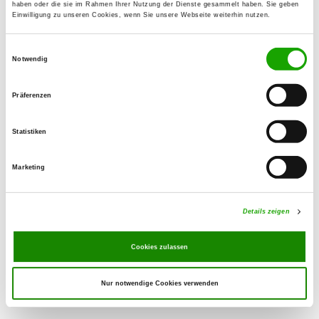
haben oder die sie im Rahmen Ihrer Nutzung der Dienste gesammelt haben. Sie geben
Einwilligung zu unseren Cookies, wenn Sie unsere Webseite weiterhin nutzen.
OG - Treuen
Einwilligungsauswahl
Lengenfelder Straße,
Notwendig
Details
08233 Treuen/Vogtland
Präferenzen
OG - Plauen-Höhensportpark e.V.
Am Galgenberg
Statistiken
Details
08527 Plauen
Marketing
OG - Plauen-Echo e.V.
Pausaer Str. 173
Details zeigen
Details
08525 Plauen
Cookies zulassen
Nur notwendige Cookies verwenden