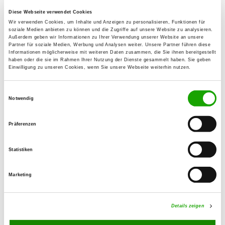
Diese Webseite verwendet Cookies
OG - Ursprung
Wir verwenden Cookies, um Inhalte und Anzeigen zu personalisieren, Funktionen für
soziale Medien anbieten zu können und die Zugriffe auf unsere Website zu analysieren.
Alte Flockenstr. 8
Außerdem geben wir Informationen zu Ihrer Verwendung unserer Website an unsere
Details
Partner für soziale Medien, Werbung und Analysen weiter. Unsere Partner führen diese
09385 Ursprung
Informationen möglicherweise mit weiteren Daten zusammen, die Sie ihnen bereitgestellt
haben oder die sie im Rahmen Ihrer Nutzung der Dienste gesammelt haben. Sie geben
Einwilligung zu unseren Cookies, wenn Sie unsere Webseite weiterhin nutzen.
OG - Görbersdorf
Einwilligungsauswahl
Notwendig
Details
OG - Erdmannsdorf
Präferenzen
Plauer Straße
Details
09573 Augustusburg-
Statistiken
Erdmannsdorf
Marketing
OG - Zwönitz
Geyersche Str. 74
Details zeigen
Details
08297 Zwönitz