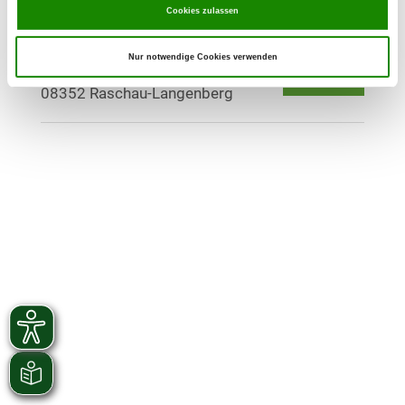
Cookies zulassen
OG - Raschau-Langenberg e.V.
Nur notwendige Cookies verwenden
Sportweg 15
Details
08352 Raschau-Langenberg