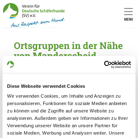
MENU
Ortsgruppen in der Nähe
von Manderscheid
5 Ortsgruppen im Umkreis von 20 km gefunden
OG - Badem
Diese Webseite verwendet Cookies
Auf Hochwinkel
Details
Wir verwenden Cookies, um Inhalte und Anzeigen zu
54636 Badem
personalisieren, Funktionen für soziale Medien anbieten
zu können und die Zugriffe auf unsere Website zu
OG - Gerolstein e.V.
analysieren. Außerdem geben wir Informationen zu Ihrer
Verwendung unserer Website an unsere Partner für
Lissinger Str. 37a
Details
soziale Medien, Werbung und Analysen weiter. Unsere
54568 Gerolstein