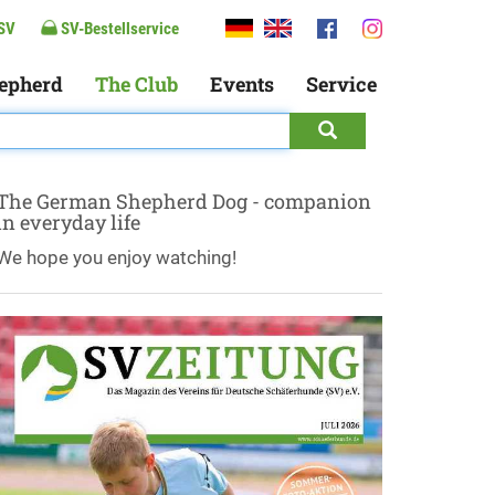
SV
SV-Bestellservice
epherd
The Club
Events
Service
The German Shepherd Dog - companion
in everyday life
We hope you enjoy watching!