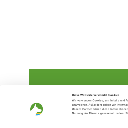
The German Shepherd
The Club
Diese Webseite verwendet Cookies
Everything about the breed
Structur
Wir verwenden Cookies, um Inhalte und An
Breeding and upbringing
SV magazine
analysieren. Außerdem geben wir Informat
Activ with dog
Local groups
Unsere Partner führen diese Informatione
Helper and saviour
Youth
Nutzung der Dienste gesammelt haben. Sie
Breeding predisposition test
Press
FAQ Gesundheit
Head office
Academy