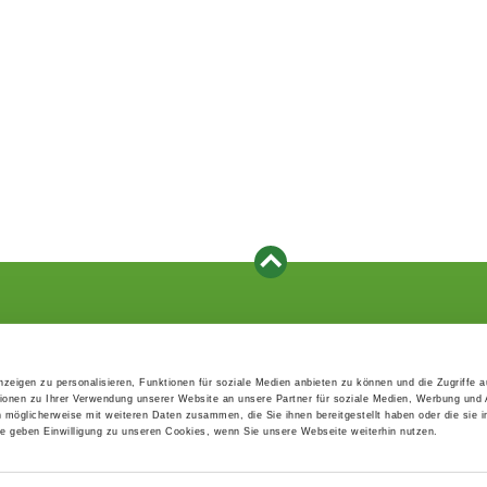
Events
Service
Association's main events
Become a member
zeigen zu personalisieren, Funktionen für soziale Medien anbieten zu können und die Zugriffe 
Supra-regional events VDH/FCI
Paymentsystem
ionen zu Ihrer Verwendung unserer Website an unsere Partner für soziale Medien, Werbung und 
Events calender
Forms, information b
n möglicherweise mit weiteren Daten zusammen, die Sie ihnen bereitgestellt haben oder die sie 
directories
 geben Einwilligung zu unseren Cookies, wenn Sie unsere Webseite weiterhin nutzen.
Statutes and rule boo
HDI - The sports insu
EDP Products / EDP-S