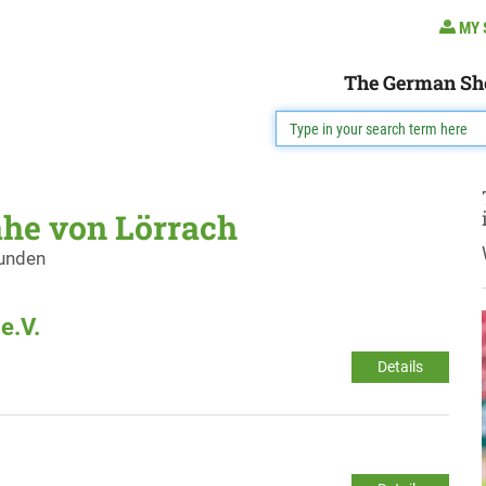
MY 
The German Sh
ähe von Lörrach
funden
e.V.
Details