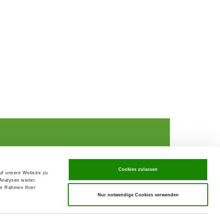
Cookies zulassen
auf unsere Website zu
Analysen weiter.
rochures,
im Rahmen Ihrer
Nur notwendige Cookies verwenden
ks
rance
ervices