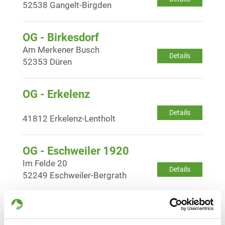
52538 Gangelt-Birgden
OG - Birkesdorf
Am Merkener Busch
Details
52353 Düren
OG - Erkelenz
Details
41812 Erkelenz-Lentholt
OG - Eschweiler 1920
Im Felde 20
Details
52249 Eschweiler-Bergrath
OG - Heinsberg/Rhld.
Kempenerstr. 110