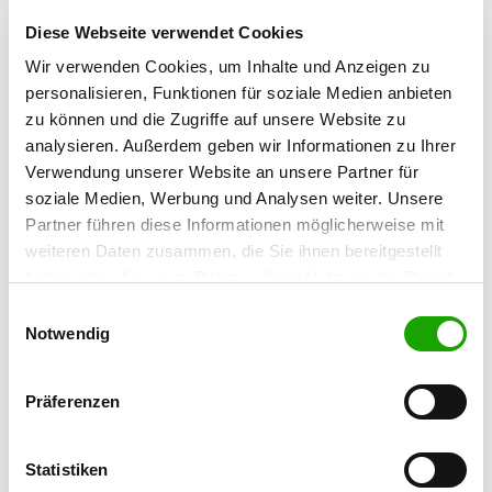
Details
52525 Heinsberg
Diese Webseite verwendet Cookies
Wir verwenden Cookies, um Inhalte und Anzeigen zu
OG - Mariadorf-Weiden
personalisieren, Funktionen für soziale Medien anbieten
Am Kiesschacht 11
zu können und die Zugriffe auf unsere Website zu
Details
52477 Alsdorf-Mariadorf
analysieren. Außerdem geben wir Informationen zu Ihrer
Verwendung unserer Website an unsere Partner für
soziale Medien, Werbung und Analysen weiter. Unsere
OG - Hückelhoven
Partner führen diese Informationen möglicherweise mit
Loerbrockstraße
Details
weiteren Daten zusammen, die Sie ihnen bereitgestellt
41836 Hückelhoven
haben oder die sie im Rahmen Ihrer Nutzung der Dienste
gesammelt haben. Sie geben Einwilligung zu unseren
Einwilligungsauswahl
OG - Jülich e.V.
Cookies, wenn Sie unsere Webseite weiterhin nutzen.
Notwendig
Details
52428 Jülich
Präferenzen
OG - Niederbardenberg
Statistiken
Jüderstraße