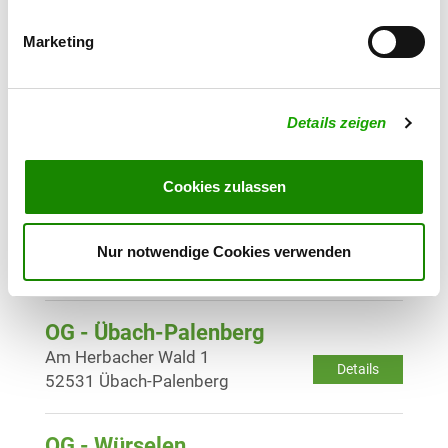
Details
52134 Herzogenrath /
Niederbardenberg
Marketing
OG - Siersdorf
Details zeigen
L50
Details
52457 Aldenhoven-Siersdorf
Cookies zulassen
OG - Titz e.V.
Landstr. 241
Nur notwendige Cookies verwenden
Details
52445 Titz
OG - Übach-Palenberg
Am Herbacher Wald 1
Details
52531 Übach-Palenberg
OG - Würselen