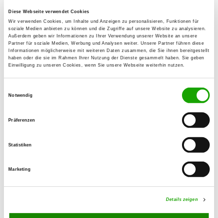
Diese Webseite verwendet Cookies
OG - Leutkirch e.V.
Wir verwenden Cookies, um Inhalte und Anzeigen zu personalisieren, Funktionen für
soziale Medien anbieten zu können und die Zugriffe auf unsere Website zu analysieren.
Esch 14
Außerdem geben wir Informationen zu Ihrer Verwendung unserer Website an unsere
Details
Partner für soziale Medien, Werbung und Analysen weiter. Unsere Partner führen diese
88299 Leutkirch OT Urlau
Informationen möglicherweise mit weiteren Daten zusammen, die Sie ihnen bereitgestellt
haben oder die sie im Rahmen Ihrer Nutzung der Dienste gesammelt haben. Sie geben
Einwilligung zu unseren Cookies, wenn Sie unsere Webseite weiterhin nutzen.
OG - Kempten
Einwilligungsauswahl
Daimlerstr. 21
Notwendig
Details
87437 Kempten
Präferenzen
OG - Lindenberg/Allgäu
Austraße 44
Statistiken
Details
88161 Lindenberg
Marketing
OG - Memmingen 1970 e.V.
Details zeigen
Details
87700 Memmingen