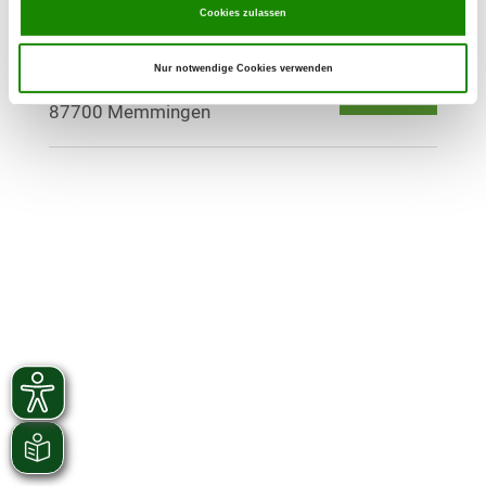
Cookies zulassen
OG - Memmingen-Alt e.V.
Nur notwendige Cookies verwenden
Benninger Str.
Details
87700 Memmingen