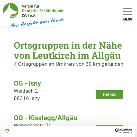
MENU
Ortsgruppen in der Nähe
von Leutkirch im Allgäu
7 Ortsgruppen im Umkreis von 30 km gefunden
OG - Isny
Weidach 2
Details
88316 Isny
OG - Kisslegg/Allgäu
Wangenerstr. 70
Details
88353 Kisslegg