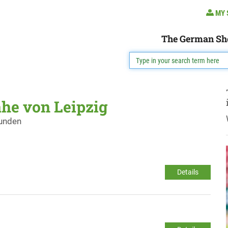
MY 
The German Sh
ähe von Leipzig
funden
Details