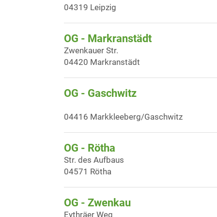
04319 Leipzig
OG - Markranstädt
Zwenkauer Str.
04420 Markranstädt
OG - Gaschwitz
04416 Markkleeberg/Gaschwitz
OG - Rötha
Str. des Aufbaus
04571 Rötha
OG - Zwenkau
Eythräer Weg