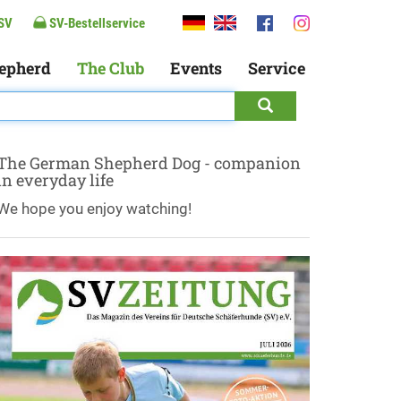
SV
SV-Bestellservice
epherd
The Club
Events
Service
The German Shepherd Dog - companion
in everyday life
We hope you enjoy watching!