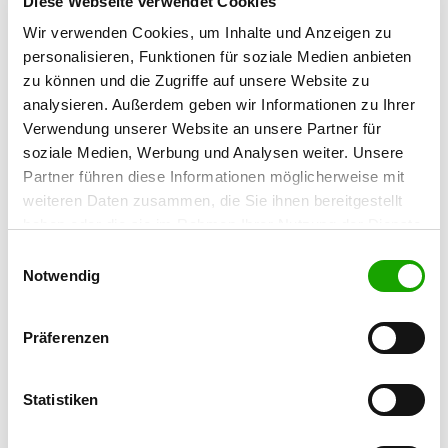
Diese Webseite verwendet Cookies
Wir verwenden Cookies, um Inhalte und Anzeigen zu
OG - Fulda
personalisieren, Funktionen für soziale Medien anbieten
Olympiastraße
zu können und die Zugriffe auf unsere Website zu
Details
36041 Fulda
analysieren. Außerdem geben wir Informationen zu Ihrer
Verwendung unserer Website an unsere Partner für
soziale Medien, Werbung und Analysen weiter. Unsere
OG - Hünfeld
Partner führen diese Informationen möglicherweise mit
Rommelsweg 6
Details
weiteren Daten zusammen, die Sie ihnen bereitgestellt
36088 Hünfeld
haben oder die sie im Rahmen Ihrer Nutzung der Dienste
gesammelt haben. Sie geben Einwilligung zu unseren
Einwilligungsauswahl
OG - Röllshausen-Schönberg
Cookies, wenn Sie unsere Webseite weiterhin nutzen.
Notwendig
Schwalmstraße
Details
34637 Röllshausen
Präferenzen
OG - Wartenberg e.V.
Statistiken
Hainigweg
Details
36367 Wartenberg-Angersbach