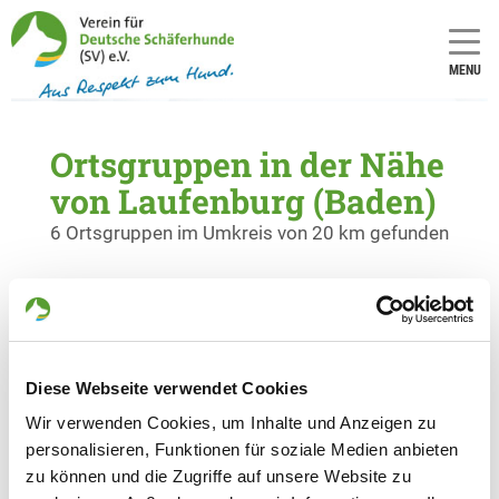
MENU
Ortsgruppen in der Nähe
von Laufenburg (Baden)
6 Ortsgruppen im Umkreis von 20 km gefunden
OG - Lauchringen 1
Lauchringer Straße 18
Details
79787 Lauchringen
Diese Webseite verwendet Cookies
Wir verwenden Cookies, um Inhalte und Anzeigen zu
OG - Öflingen/Baden e.V.
personalisieren, Funktionen für soziale Medien anbieten
Bergseestraße
Details
zu können und die Zugriffe auf unsere Website zu
79664 Wehr