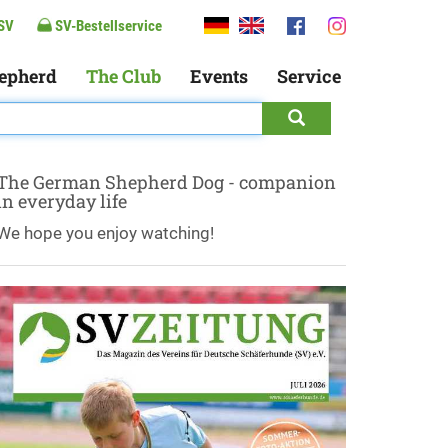
SV
SV-Bestellservice
epherd
The Club
Events
Service
The German Shepherd Dog - companion
in everyday life
We hope you enjoy watching!