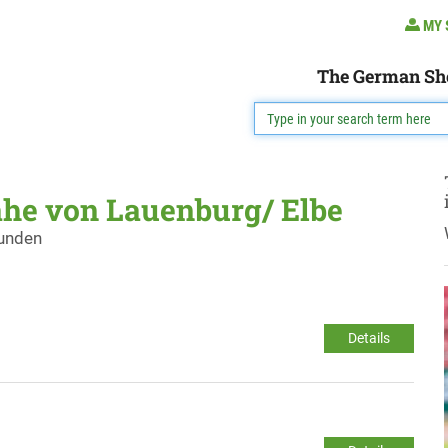
MY 
The German Sh
ähe von Lauenburg/ Elbe
funden
Details