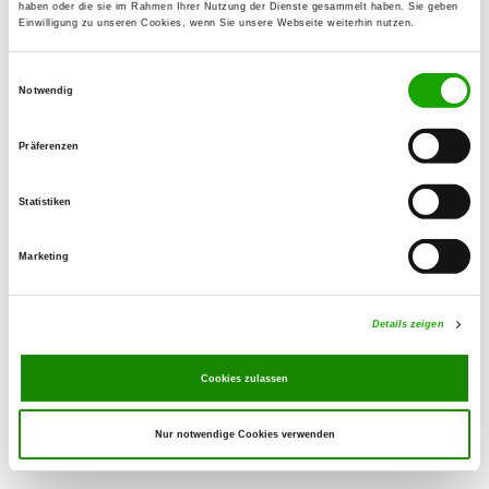
haben oder die sie im Rahmen Ihrer Nutzung der Dienste gesammelt haben. Sie geben
Einwilligung zu unseren Cookies, wenn Sie unsere Webseite weiterhin nutzen.
OG - Rhüden e.V.
Einwilligungsauswahl
Am Schlörbach 16
Notwendig
Details
38723 Seesen OT-Rhüden
Präferenzen
OG - Salzgitter Bad e.V.
Vosspass 50
Statistiken
Details
38259 Salzgitter
Marketing
OG - Vienenburg e.V.
Schacht I
Details zeigen
Details
38690 Goslar
Cookies zulassen
Nur notwendige Cookies verwenden