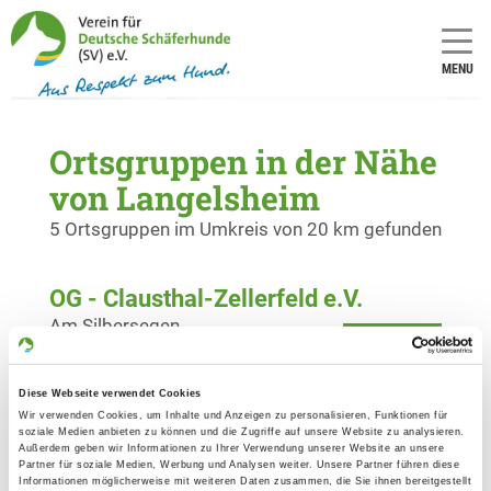
MENU
Ortsgruppen in der Nähe
von Langelsheim
5 Ortsgruppen im Umkreis von 20 km gefunden
OG - Clausthal-Zellerfeld e.V.
Am Silbersegen
Details
38678 Clausthal-Zellerfeld
Diese Webseite verwendet Cookies
OG - Goslar e.V.
Wir verwenden Cookies, um Inhalte und Anzeigen zu personalisieren, Funktionen für
soziale Medien anbieten zu können und die Zugriffe auf unsere Website zu analysieren.
Schützenallee
Außerdem geben wir Informationen zu Ihrer Verwendung unserer Website an unsere
Details
Partner für soziale Medien, Werbung und Analysen weiter. Unsere Partner führen diese
38640 Goslar
Informationen möglicherweise mit weiteren Daten zusammen, die Sie ihnen bereitgestellt