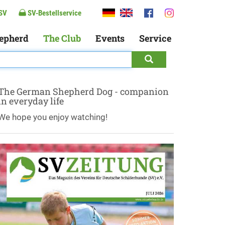
SV
SV-Bestellservice
epherd
The Club
Events
Service
The German Shepherd Dog - companion
in everyday life
We hope you enjoy watching!