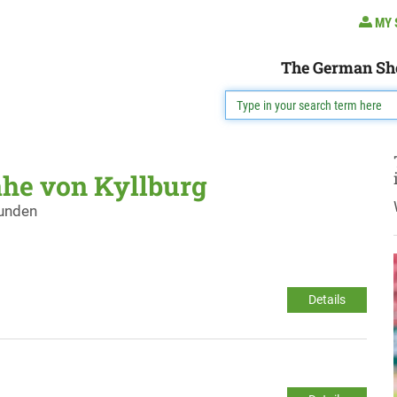
MY 
The German Sh
ähe von Kyllburg
funden
Details